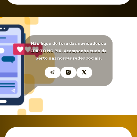
Não fique de fora das novidades da
CRIPTO NO PIX. Acompanhe tudo de
perto nas nossas redes sociais.